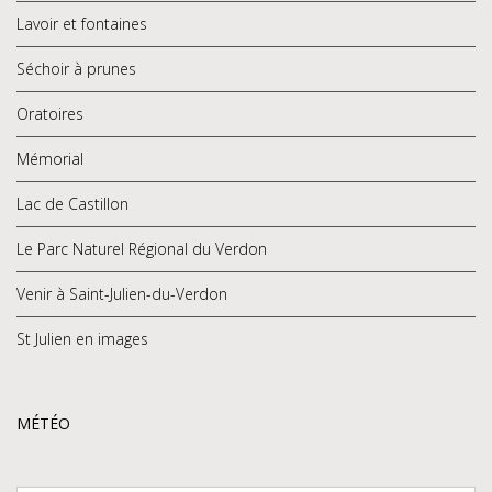
Lavoir et fontaines
0
Séchoir à prunes
1
2
Oratoires
3
Mémorial
Lac de Castillon
Le Parc Naturel Régional du Verdon
Venir à Saint-Julien-du-Verdon
St Julien en images
MÉTÉO