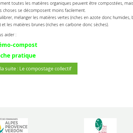
ement toutes les matières organiques peuvent être compostées, mai
es choses se décomposent moins facilement.
ilibrer, mélanger les matières vertes (riches en azote donc humides, 
 et les matières brunes (riches en carbone donc sèches).
s aider :
émo-compost
iche pratique
 la suite : Le compostage collectif