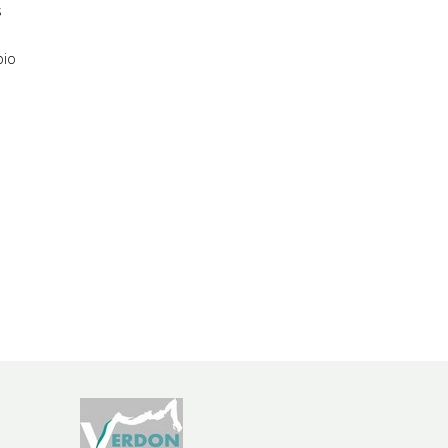
s
bio