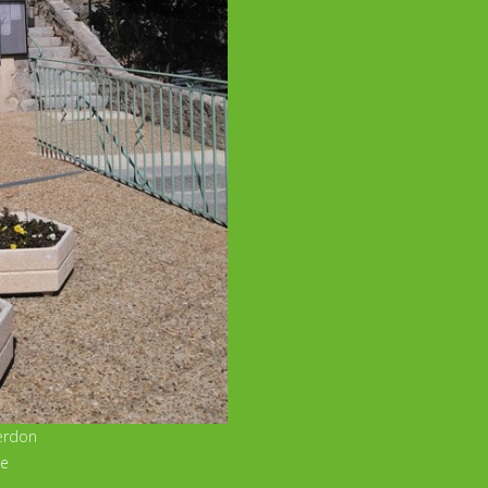
Verdon
ie