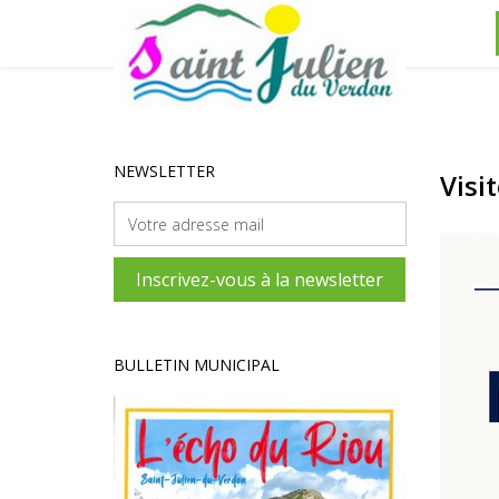
Année
Mois
Année
Mois
NEWSLETTER
Visi
précédente
précédent
suivante
suivant
BULLETIN MUNICIPAL